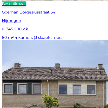
Beschikbaar
Goeman Borgesiusstraat 34
Nijmegen
€ 345.000 k.k.
80 m²
4 kamers (3 slaapkamers)