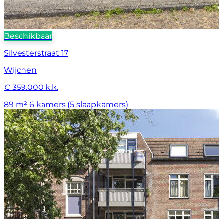
Beschikbaar
Silvesterstraat 17
Wijchen
€ 359.000 k.k.
89 m²
6 kamers (5 slaapkamers)