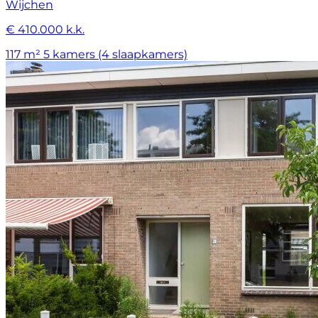
Wijchen
€ 410.000 k.k.
117 m²
5 kamers (4 slaapkamers)