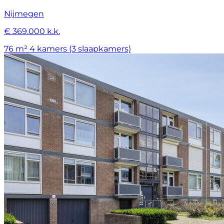
Nijmegen
€ 369.000 k.k.
76 m²
4 kamers (3 slaapkamers)