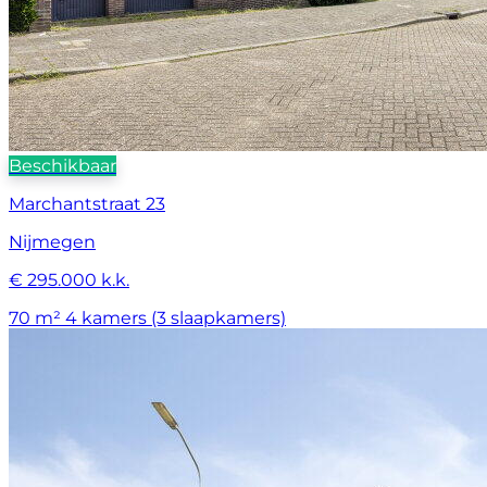
Beschikbaar
Marchantstraat 23
Nijmegen
€ 295.000 k.k.
70 m²
4 kamers (3 slaapkamers)