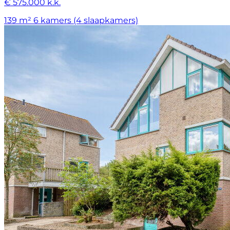
€ 575.000 k.k.
139 m²
6 kamers (4 slaapkamers)