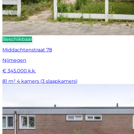
Beschikbaar
Middachtenstraat 78
Nijmegen
€ 345.000 k.k.
81 m²
4 kamers (3 slaapkamers)