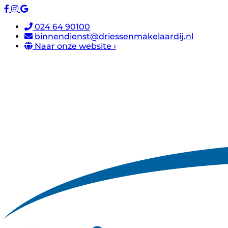
024 64 90100
binnendienst@driessenmakelaardij.nl
Naar onze website ›