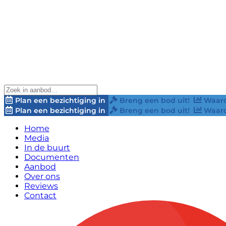
Plan een bezichtiging in
Breng een bod uit!
Waard
Plan een bezichtiging in
Breng een bod uit!
Waard
Home
Media
In de buurt
Documenten
Aanbod
Over ons
Reviews
Contact