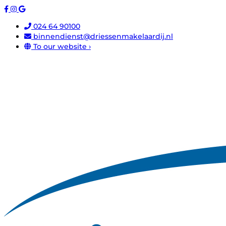
024 64 90100
binnendienst@driessenmakelaardij.nl
To our website ›