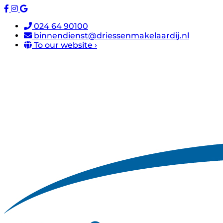
024 64 90100
binnendienst@driessenmakelaardij.nl
To our website ›