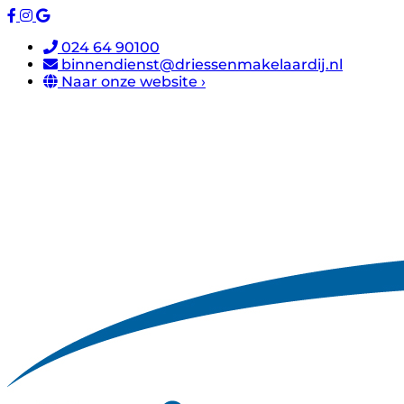
024 64 90100
binnendienst@driessenmakelaardij.nl
Naar onze website ›