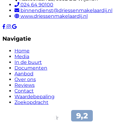
024 64 90100
binnendienst@driessenmakelaardij.nl
www.driessenmakelaardij.nl
Navigatie
Home
Media
In de buurt
Documenten
Aanbod
Over ons
Reviews
Contact
Waardebepaling
Zoekopdracht