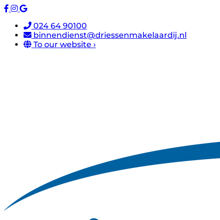
024 64 90100
binnendienst@driessenmakelaardij.nl
To our website ›