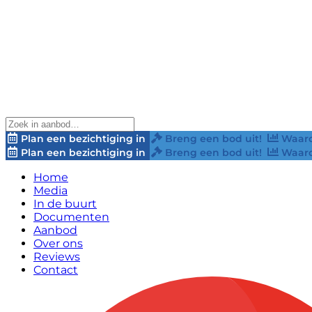
Plan een bezichtiging in
Breng een bod uit!
Waard
Plan een bezichtiging in
Breng een bod uit!
Waard
Home
Media
In de buurt
Documenten
Aanbod
Over ons
Reviews
Contact